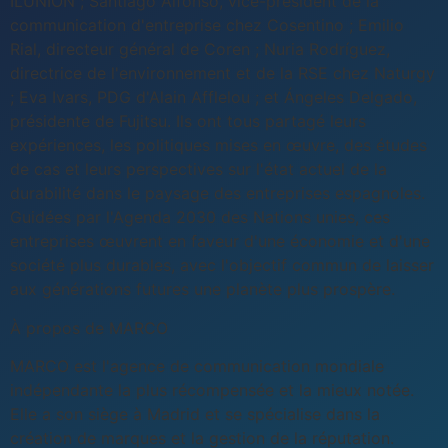
ILUNION ; Santiago Alfonso, vice-président de la
communication d'entreprise chez Cosentino ; Emilio
Rial, directeur général de Coren ; Nuria Rodríguez,
directrice de l'environnement et de la RSE chez Naturgy
; Eva Ivars, PDG d'Alain Afflelou ; et Ángeles Delgado,
présidente de Fujitsu. Ils ont tous partagé leurs
expériences, les politiques mises en œuvre, des études
de cas et leurs perspectives sur l'état actuel de la
durabilité dans le paysage des entreprises espagnoles.
Guidées par l'Agenda 2030 des Nations unies, ces
entreprises œuvrent en faveur d'une économie et d'une
société plus durables, avec l'objectif commun de laisser
aux générations futures une planète plus prospère.
À propos de MARCO
MARCO est l'agence de communication mondiale
indépendante la plus récompensée et la mieux notée.
Elle a son siège à Madrid et se spécialise dans la
création de marques et la gestion de la réputation.