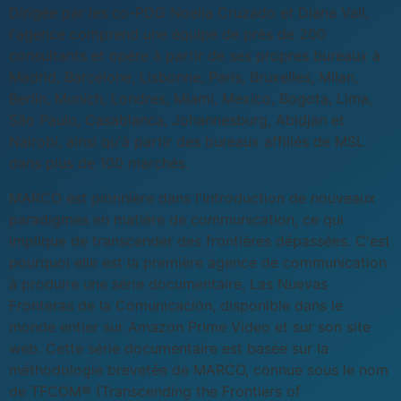
Dirigée par les co-PDG Noelia Cruzado et Diana Vall,
l'agence comprend une équipe de près de 200
consultants et opère à partir de ses propres bureaux à
Madrid, Barcelone, Lisbonne, Paris, Bruxelles, Milan,
Berlin, Munich, Londres, Miami, Mexico, Bogota, Lima,
São Paulo, Casablanca, Johannesburg, Abidjan et
Nairobi, ainsi qu'à partir des bureaux affiliés de MSL
dans plus de 100 marchés.
MARCO est pionnière dans l'introduction de nouveaux
paradigmes en matière de communication, ce qui
implique de transcender des frontières dépassées. C'est
pourquoi elle est la première agence de communication
à produire une série documentaire, Las Nuevas
Fronteras de la Comunicación, disponible dans le
monde entier sur Amazon Prime Video et sur son site
web. Cette série documentaire est basée sur la
méthodologie brevetée de MARCO, connue sous le nom
de TFCOM® (Transcending the Frontiers of