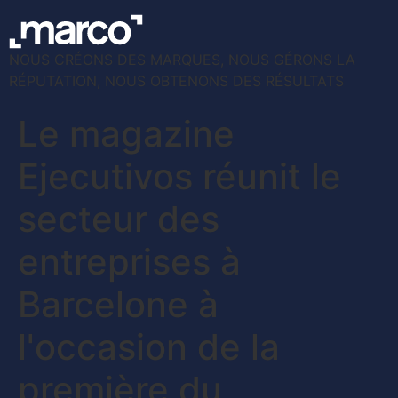
NOUS CRÉONS DES MARQUES, NOUS GÉRONS LA
RÉPUTATION, NOUS OBTENONS DES RÉSULTATS
Le magazine
Ejecutivos réunit le
secteur des
entreprises à
Barcelone à
l'occasion de la
première du