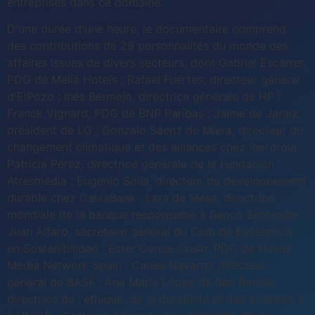
entreprises dans ce domaine.
D'une durée d'une heure, le documentaire comprend
des contributions de 29 personnalités du monde des
affaires issues de divers secteurs, dont Gabriel Escarrer,
PDG de Meliá Hotels ; Rafael Fuertes, directeur général
d'ElPozo ; Inés Bermejo, directrice générale de HP ;
Franck Vignard, PDG de BNP Paribas ; Jaime de Jaraíz,
président de LG ; Gonzalo Sáenz de Miera, directeur du
changement climatique et des alliances chez Iberdrola ;
Patricia Pérez, directrice générale de la Fundación
Atresmedia ; Eugenio Solla, directeur du développement
durable chez CaixaBank ; Lara de Mesa, directrice
mondiale de la banque responsable à Banco Santander ;
Juan Alfaro, secrétaire général du Club de Excelencia
en Sostenibilidad ; Ester García Cosín, PDG de Havas
Media Network Spain ; Carles Navarro, directeur
général de BASF ; Ana María López de San Román,
directrice de l'éthique, de la durabilité et des alliances à