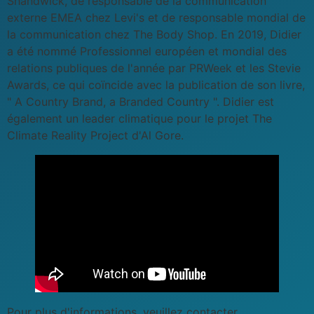
Shandwick, de responsable de la communication
externe EMEA chez Levi's et de responsable mondial de
la communication chez The Body Shop. En 2019, Didier
a été nommé Professionnel européen et mondial des
relations publiques de l'année par PRWeek et les Stevie
Awards, ce qui coïncide avec la publication de son livre,
" A Country Brand, a Branded Country ". Didier est
également un leader climatique pour le projet The
Climate Reality Project d'Al Gore.
Pour plus d'informations, veuillez contacter