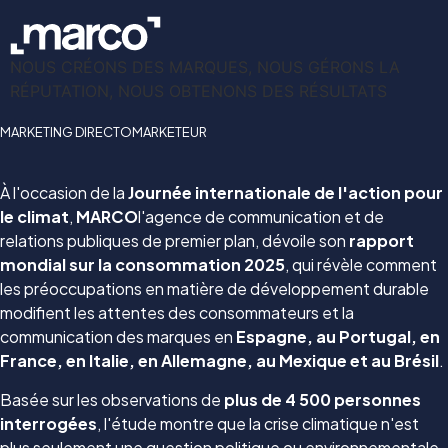
NOUS CRÉONS DES MARQUES, NOUS GÉRONS LA
RÉPUTATION, NOUS OBTENONS DES RÉSULTATS
MARKETING DIRECTO
MARKETEUR
À l'occasion de la
Journée internationale de l'action pour
le climat
,
MARCO
l'agence de communication et de
relations publiques de premier plan, dévoile son
rapport
mondial sur la consommation 2025
, qui révèle comment
les préoccupations en matière de développement durable
modifient les attentes des consommateurs et la
communication des marques en
Espagne, au Portugal, en
France, en Italie, en Allemagne, au Mexique et au Brésil
.
Basée sur les observations de
plus de 4 500 personnes
interrogées
, l'étude montre que la crise climatique n'est
plus seulement une question politique ou environnementale,