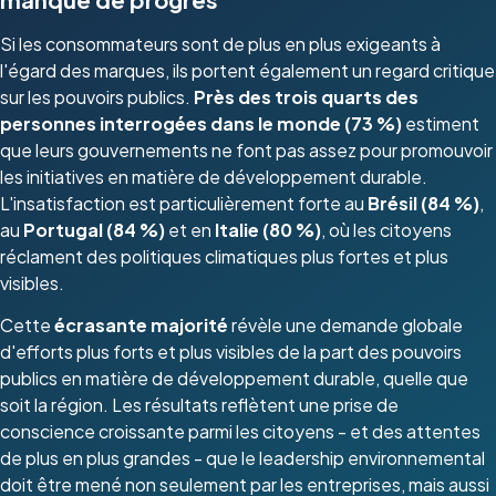
Si les consommateurs sont de plus en plus exigeants à
l'égard des marques, ils portent également un regard critique
sur les pouvoirs publics.
Près des trois quarts des
personnes interrogées dans le monde (73 %)
estiment
que leurs gouvernements ne font pas assez pour promouvoir
les initiatives en matière de développement durable.
L'insatisfaction est particulièrement forte au
Brésil (84 %)
,
au
Portugal (84 %)
et en
Italie (80 %)
, où les citoyens
réclament des politiques climatiques plus fortes et plus
visibles.
Cette
écrasante majorité
révèle une demande globale
d'efforts plus forts et plus visibles de la part des pouvoirs
publics en matière de développement durable, quelle que
soit la région. Les résultats reflètent une prise de
conscience croissante parmi les citoyens - et des attentes
de plus en plus grandes - que le leadership environnemental
doit être mené non seulement par les entreprises, mais aussi