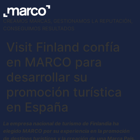
CREAMOS MARCAS, GESTIONAMOS LA REPUTACIÓN,
CONSEGUIMOS RESULTADOS
Visit Finland confía
en MARCO para
desarrollar su
promoción turística
en España
La empresa nacional de turismo de Finlandia ha
elegido MARCO por su experiencia en la promoción
de destinos turísticos y la creación de una Marca País.