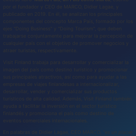
por el fundador y CEO de MARCO, Didier Lagae, y
publicado en 2019. En él, se analizan los principales
componentes del concepto Marca País, formado por los
ejes "Doing Business" y "Doing Tourism", que deben
trabajarse conjuntamente para mejorar la percepción de
cualquier país con el objetivo de promover negocios y
atraer turistas, respectivamente.
Visit Finland trabaja para desarrollar y comercializar la
imagen del país como destino turístico y promocionar
sus principales atractivos, así como para ayudar a las
empresas de viajes finlandesas a internacionalizar,
desarrollar, vender y comercializar sus productos
turísticos de alta calidad. Además, Visit Finland también
ayuda a facilitar la inversión en el sector turístico
finlandés y promociona el país como destino de
eventos comerciales internacionales.
En palabras de Didier Lagae, CEO MARCO,
"es un placer