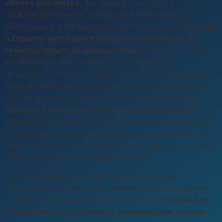
últimos seis meses
, um número que realça a
necessidade urgente de reforçar a verificação da
informação e a transparência na comunicação.
Portugal
e Espanha apresentam os níveis mais elevados de
reconhecimento de notícias falsas
, enquanto o México
e o Brasil também mostram um forte impacto,
reflectindo a importância do fenómeno em contextos
sociopolíticos complexos. A Itália, o Brasil e o México
lideram a denúncia ativa de notícias falsas, com até
83% dos italianos a afirmarem que as denunciam
. Em
contrapartida, Espanha, França e Alemanha apresentam
taxas de denúncia inferiores a 40%, o que reflecte uma
menor confiança nos mecanismos de denúncia ou uma
cultura de menor envolvimento digital.
"Estes resultados mostram que as marcas, as
instituições e os meios de comunicação social devem
redobrar os seus esforços para fornecer
informações
transparentes, verificáveis e adaptadas aos hábitos