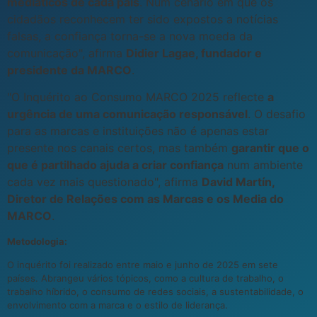
mediáticos de cada país
. Num cenário em que os
cidadãos reconhecem ter sido expostos a notícias
falsas, a confiança torna-se a nova moeda da
comunicação", afirma
Didier Lagae, fundador e
presidente da MARCO
.
"O Inquérito ao Consumo MARCO 2025 reflecte
a
urgência de uma comunicação responsável
. O desafio
para as marcas e instituições não é apenas estar
presente nos canais certos, mas também
garantir que o
que é partilhado ajuda a criar confiança
num ambiente
cada vez mais questionado", afirma
David Martín,
Diretor de Relações com as Marcas e os Media do
MARCO
.
Metodologia:
O inquérito foi realizado entre maio e junho de 2025 em sete
países. Abrangeu vários tópicos, como a cultura de trabalho, o
trabalho híbrido, o consumo de redes sociais, a sustentabilidade, o
envolvimento com a marca e o estilo de liderança.