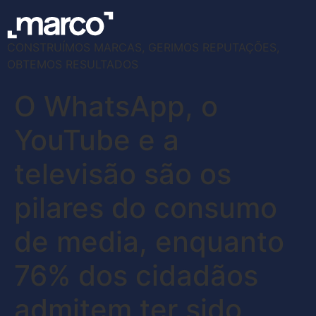
CONSTRUÍMOS MARCAS, GERIMOS REPUTAÇÕES,
OBTEMOS RESULTADOS
O WhatsApp, o
YouTube e a
televisão são os
pilares do consumo
de media, enquanto
76% dos cidadãos
admitem ter sido