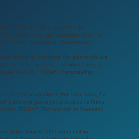
nstrução de marcas e na gestão da
 200 consultores, tem escritórios próprios
o, São Paulo, Casablanca, Joanesburgo,
ar fronteiras obsoletas. Por esta razão, é a
ão", disponível em todo o mundo através da
ada pela MARCO, TFCOM® (Transcending
r fronteiras obsoletas. Por essa razão, é a
n" disponível globalmente através da Prime
ida como TFCOM™ (Transcender as Fronteiras
elos Sabre Awards 2023 como melhor
nal de RP Europeu e Global do Ano pelos