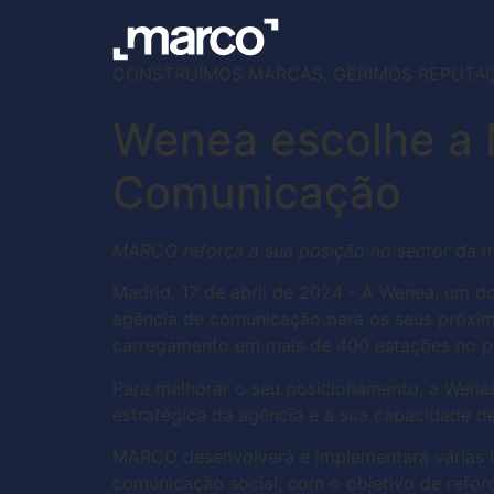
CONSTRUÍMOS MARCAS, GERIMOS REPUTA
Wenea escolhe a
Comunicação
MARCO reforça a sua posição no sector da mo
Madrid, 17 de abril de 2024 - A Wenea, um 
agência de comunicação para os seus próxim
carregamento em mais de 400 estações no pa
Para melhorar o seu posicionamento, a Wene
estratégica da agência e a sua capacidade de
MARCO desenvolverá e implementará várias in
comunicação social, com o objetivo de refor