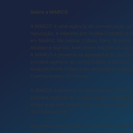
Sobre a MARCO
A MARCO é uma agência de comunicação globa
reputação, é liderada por Noelia Cruzado e 
em Madrid, Barcelona, Lisboa, Paris, Bruxela
Abidjan e Nairobi, bem como escritórios afi
A MARCO é pioneira na apresentação dos novo
primeira agência de comunicação a produzir
Amazon Prime Video e do seu próprio websi
Communication Frontiers).
A MARCO é pioneira na apresentação de novo
primeira agência de comunicação a produzir 
Video e do seu próprio site. A docu-série é
da Comunicação ™).
Recentemente premiada como Melhor Agênci
agência ibérica, a MARCO foi fundada por Di