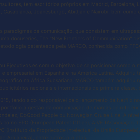
ltores, tem escritórios próprios em Madrid, Barcelona, Lis
, Casablanca, Joanesburgo, Abidjan e Nairobi, bem como e
paradigmas da comunicação, que consistem em ultrapassar
 uma docuseries, The "New Frontiers of Communication" di
a metodologia patenteada pela MARCO, conhecida como T
çou Ejecutivos.es com o objetivo de se posicionar como o 
o e empresarial em Espanha e na América Latina. Adquiriu
eográfico na África Subsariana. MARCO também adquiriu r
publicitários nacionais e internacionais de primeira clas
15, tendo sido responsável pelo lançamento da Netflix no
portfólio a gestão da comunicação de marcas de referênc
ondelez, DoGood People ou Norwegian Cruise Line. A nível 
as como EPO (European Patent Office), AIVE (Associação d
PO (Instituto da Propriedade Intelectual da União Europei
ão Aduaneira), entre outros projetos.