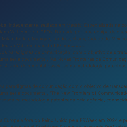
l independente, sediada em Madrid. Especializada na co
Diana Vall como co-CEOs. Formada por uma equipa de quase
s, Milão, Berlim, Munique, Londres, Miami, Cidade do Méxic
liados da MSL em mais de 100 mercados.
s paradigmas da comunicação, com o objetivo de ultrapass
 uma série documental, "As Novas Fronteiras da Comunicaç
te. A série documental baseia-se na metodologia patente
s paradigmas de comunicação com o objetivo de transcende
uma série documental, "The New Frontiers of Communicatio
 baseada na metodologia patenteada pela agência, conhec
a Europeia fora do Reino Unido pela PRWeek em 2024 e p
dier Lagae, atual Presidente Executivo, nomeado Profissio