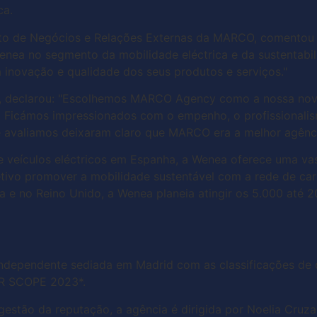
ca.
mento de Negócios e Relações Externas da MARCO, comento
 Wenea no segmento da mobilidade eléctrica e da sustentab
à inovação e qualidade dos seus produtos e serviços."
a, declarou: "Escolhemos MARCO Agency como a nossa nov
Ficámos impressionados com o empenho, o profissionalis
e avaliamos deixaram claro que MARCO era a melhor agênci
 veículos eléctricos em Espanha, a Wenea oferece uma va
tivo promover a mobilidade sustentável com a rede de ca
e no Reino Unido, a Wenea planeia atingir os 5.000 até 
dependente sediada em Madrid com as classificações de cl
 PR SCOPE 2023*.
gestão da reputação, a agência é dirigida por Noelia Cru