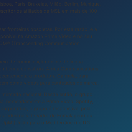
boa, Paris, Bruxelas, Milão, Berlim, Munique,
scritórios afiliados da MSL em mais de 100
 fronteiras obsoletas. Por esta razão, é a
sponível na Amazon Prime Video e no seu
FCOM® (Transcending Communication
meio de comunicação online de língua
 também a consultora Africa Communications
ecentemente a produtora Carmela, para
se, bem como vídeos para conteúdos de marca.
 mercado nacional. Desde então, o grupo
ia, nomeadamente a Prime Video, Spotify,
corporativo, o grupo é responsável pela
os Industriais de Vidro de Embalagem) ou
a), UpM (União para o Mediterrâneo) e DG