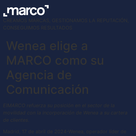
CREAMOS MARCAS, GESTIONAMOS LA REPUTACIÓN,
CONSEGUIMOS RESULTADOS
Wenea elige a
MARCO como su
Agencia de
Comunicación
ElMARCO refuerza su posición en el sector de la
movilidad con la incorporación de Wenea a su cartera
de clientes
.
Madrid, 17 de abril de 2024-Wenea, operador líder de