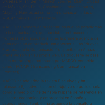
Bruselas, Milán, Berlín, Múnich, Londres, Miami, Ciudad
de México, São Paulo, Casablanca, Johannesburgo,
Abiyán y Nairobi, así como con oficinas afiliadas de
MSL en más de 100 mercados.
MARCO es pionero en presentar los nuevos paradigmas
de la comunicación, que consisten en trascender
fronteras obsoletas. Por ello, es la primera agencia de
comunicación en producir una docuserie, Las "Nuevas
Fronteras de la Comunicación" disponible en Amazon
Prime Video y en su propia web. La docuserie se basa
en la metodología patentada por MARCO, conocida
como TFCOM® (Transcending Communication
Frontiers).
MARCO ha adquirido la revista Ejecutivos y ha
relanzado Ejecutivos.es con el objetivo de posicionarla
como el medio online de habla hispana de referencia en
el sector económico y empresarial en España y
Latinoamérica. También ha adquirido la consultora