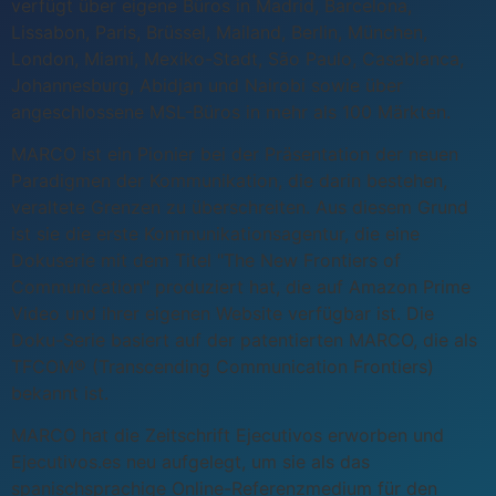
verfügt über eigene Büros in Madrid, Barcelona,
Lissabon, Paris, Brüssel, Mailand, Berlin, München,
London, Miami, Mexiko-Stadt, São Paulo, Casablanca,
Johannesburg, Abidjan und Nairobi sowie über
angeschlossene MSL-Büros in mehr als 100 Märkten.
MARCO ist ein Pionier bei der Präsentation der neuen
Paradigmen der Kommunikation, die darin bestehen,
veraltete Grenzen zu überschreiten. Aus diesem Grund
ist sie die erste Kommunikationsagentur, die eine
Dokuserie mit dem Titel "The New Frontiers of
Communication" produziert hat, die auf Amazon Prime
Video und ihrer eigenen Website verfügbar ist. Die
Doku-Serie basiert auf der patentierten MARCO, die als
TFCOM® (Transcending Communication Frontiers)
bekannt ist.
MARCO hat die Zeitschrift Ejecutivos erworben und
Ejecutivos.es neu aufgelegt, um sie als das
spanischsprachige Online-Referenzmedium für den