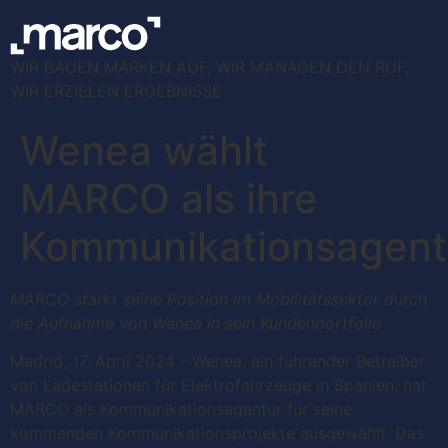
WIR BAUEN MARKEN AUF, WIR MANAGEN DEN RUF,
WIR ERZIELEN ERGEBNISSE
Wenea wählt
MARCO als ihre
Kommunikationsagent
MARCO stärkt seine Position im Mobilitätssektor durch
die Aufnahme von Wenea in sein Kundenportfolio
.
Madrid, 17. April 2024 - Wenea, ein führender Betreiber
von Ladestationen für Elektrofahrzeuge in Spanien, hat
MARCO als Kommunikationsagentur für seine
kommenden Kommunikationsprojekte ausgewählt. Das