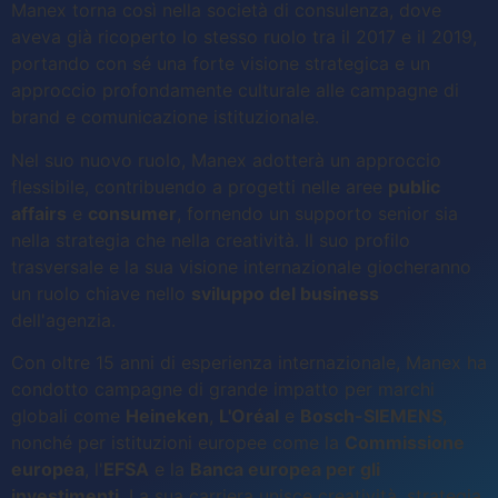
Manex torna così nella società di consulenza, dove
aveva già ricoperto lo stesso ruolo tra il 2017 e il 2019,
portando con sé una forte visione strategica e un
approccio profondamente culturale alle campagne di
brand e comunicazione istituzionale.
Nel suo nuovo ruolo, Manex adotterà un approccio
flessibile, contribuendo a progetti nelle aree
public
affairs
e
consumer
, fornendo un supporto senior sia
nella strategia che nella creatività. Il suo profilo
trasversale e la sua visione internazionale giocheranno
un ruolo chiave nello
sviluppo del business
dell'agenzia.
Con oltre 15 anni di esperienza internazionale, Manex ha
condotto campagne di grande impatto per marchi
globali come
Heineken
,
L'Oréal
e
Bosch-SIEMENS
,
nonché per istituzioni europee come la
Commissione
europea
, l'
EFSA
e la
Banca europea per gli
investimenti
. La sua carriera unisce creatività, strategia