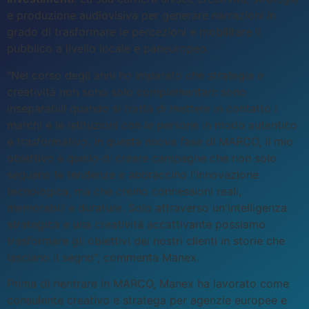
e produzione audiovisiva per generare narrazioni in
grado di trasformare le percezioni e mobilitare il
pubblico a livello locale e paneuropeo.
"Nel corso degli anni ho imparato che strategia e
creatività non sono solo complementari: sono
inseparabili quando si tratta di mettere in contatto i
marchi e le istituzioni con le persone in modo autentico
e trasformativo. In questa nuova fase di MARCO, il mio
obiettivo è quello di creare campagne che non solo
seguano le tendenze e abbraccino l'innovazione
tecnologica, ma che creino connessioni reali,
memorabili e durature. Solo attraverso un'intelligenza
strategica e una creatività accattivante possiamo
trasformare gli obiettivi dei nostri clienti in storie che
lasciano il segno", commenta Manex.
Prima di rientrare in MARCO, Manex ha lavorato come
consulente creativo e stratega per agenzie europee e