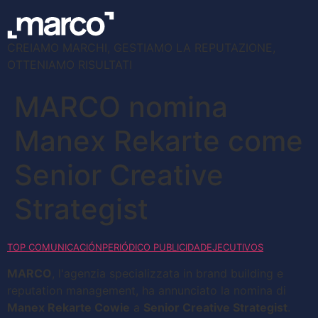
CREIAMO MARCHI, GESTIAMO LA REPUTAZIONE,
OTTENIAMO RISULTATI
MARCO nomina
Manex Rekarte come
Senior Creative
Strategist
TOP COMUNICACIÓN
PERIÓDICO PUBLICIDAD
EJECUTIVOS
MARCO
, l'agenzia specializzata in brand building e
reputation management, ha annunciato la nomina di
Manex Rekarte Cowie
a
Senior Creative Strategist
.