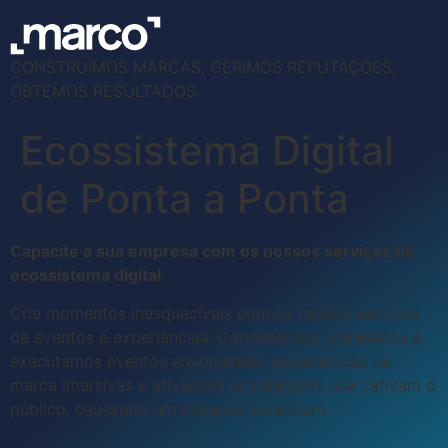
CONSTRUÍMOS MARCAS, GERIMOS REPUTAÇÕES,
OBTEMOS RESULTADOS
Ecossistema Digital
de Ponta a Ponta
Capacite a sua empresa com os nossos serviços de
ecossistema digital.
Crie momentos inesquecíveis com os nossos serviços
de eventos e experiências. Concebemos, planeamos e
executamos eventos envolventes, experiências de
marca imersivas e ativações estratégicas que cativam o
público, causando um impacto duradouro.