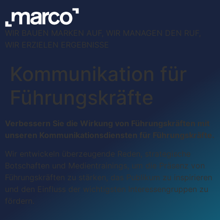
WIR BAUEN MARKEN AUF, WIR MANAGEN DEN RUF,
WIR ERZIELEN ERGEBNISSE
Kommunikation für
Führungskräfte
Verbessern Sie die Wirkung von Führungskräften mit
unseren Kommunikationsdiensten für Führungskräfte.
Wir entwickeln überzeugende Reden, strategische
Botschaften und Medientrainings, um die Präsenz von
Führungskräften zu stärken, das Publikum zu inspirieren
und den Einfluss der wichtigsten Interessengruppen zu
fördern.