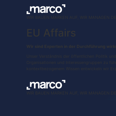
WIR BAUEN MARKEN AUF, WIR MANAGEN DEN
EU Affairs
Wir sind Experten in der Durchführung wirk
Unser Verständnis der öffentlichen Politik und
Organisationen und Interessengruppen zu füh
kontextbezogenem Wissen entwickeln wir Erz
WIR BAUEN MARKEN AUF, WIR MANAGEN DEN