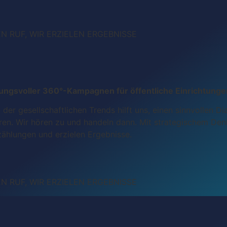
 RUF, WIR ERZIELEN ERGEBNISSE
ungsvoller 360°-Kampagnen für öffentliche Einrichtunge
 der gesellschaftlichen Trends hilft uns, einen sinnvollen D
ren. Wir hören zu und handeln dann. Mit strategischem De
ählungen und erzielen Ergebnisse.
 RUF, WIR ERZIELEN ERGEBNISSE